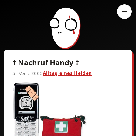
† Nachruf Handy †
5. März 2005
Alltag eines Helden