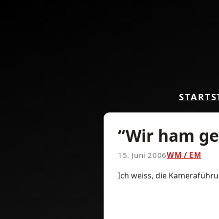
START
S
“Wir ham g
15. Juni 2006
WM / EM
Ich weiss, die Kameraführu