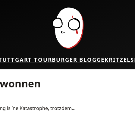
TUTTGART TOUR
BURGER BLOG
GEKRITZEL
S
ewonnen
ng is ’ne Katastrophe, trotzdem…