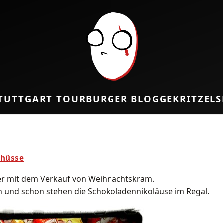
TUTTGART TOUR
BURGER BLOG
GEKRITZEL
S
chüsse
mer mit dem Verkauf von Weihnachtskram.
n und schon stehen die Schokoladennikoläuse im Regal.