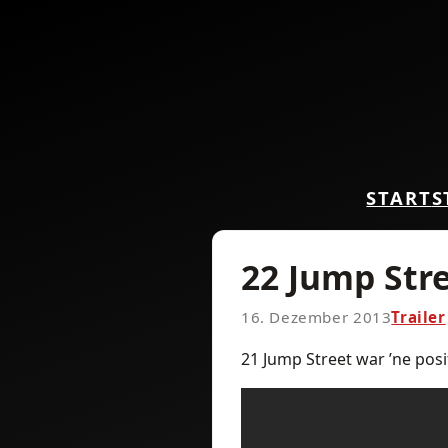
START
S
22 Jump Stre
16. Dezember 2013
Trailer
21 Jump Street war ’ne pos