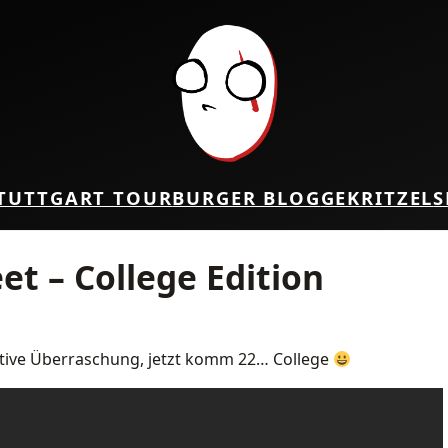
TUTTGART TOUR
BURGER BLOG
GEKRITZEL
S
et – College Edition
itive Überraschung, jetzt komm 22… College