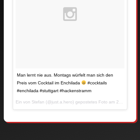
Man lernt nie aus. Montags würfelt man sich den
Preis vom Cocktail im Enchilada
#cocktails
#enchilada #stuttgart #hackenstramm
Ein von Stefan (@just.a.hero) gepostetes Foto am
21. Dez 2015 um 14:18 Uhr