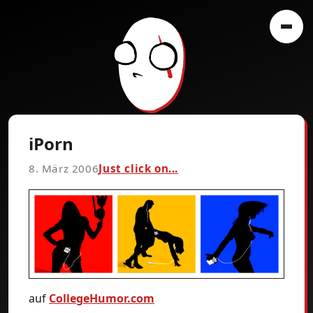
iPorn
8. März 2006
Just click on...
auf
CollegeHumor.com