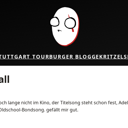
TUTTGART TOUR
BURGER BLOG
GEKRITZEL
S
all
 lange nicht im Kino, der Titelsong steht schon fest, Adele
 Oldschool-Bondsong. gefällt mir gut.