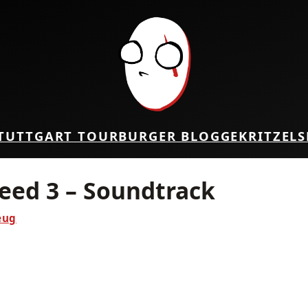
TUTTGART TOUR
BURGER BLOG
GEKRITZEL
S
reed 3 – Soundtrack
eug