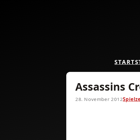
START
S
Assassins C
28. November 2012
Spielz