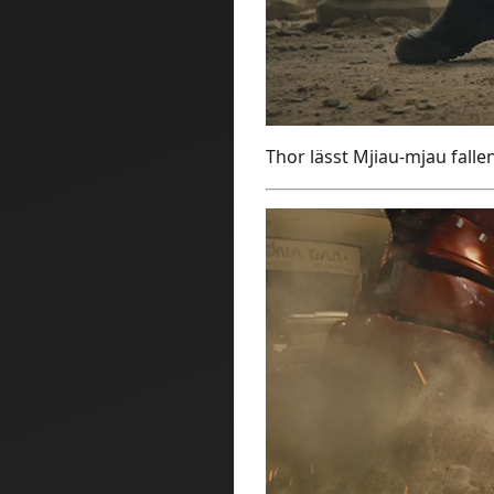
Thor lässt Mjiau-mjau falle