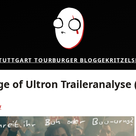
TUTTGART TOUR
BURGER BLOG
GEKRITZEL
S
e of Ultron Traileranalyse
V