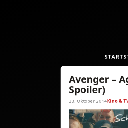
START
S
Avenger – Ag
Spoiler)
23. Oktober 2014
Kino & T