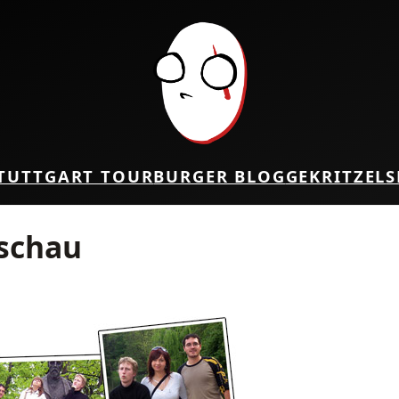
TUTTGART TOUR
BURGER BLOG
GEKRITZEL
S
schau