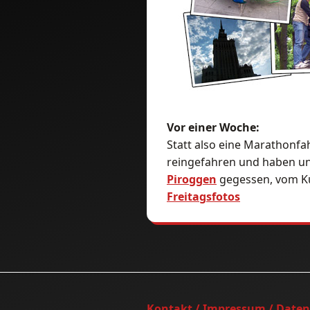
Vor einer Woche:
Statt also eine Marathonf
reingefahren und haben un
Piroggen
gegessen, vom Ku
Freitagsfotos
Kontakt / Impressum / Date