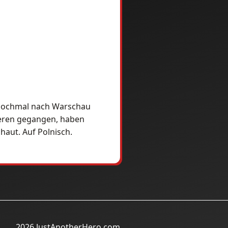
g nochmal nach Warschau
ieren gegangen, haben
aut. Auf Polnisch.
2026 JustAnotherHero.com