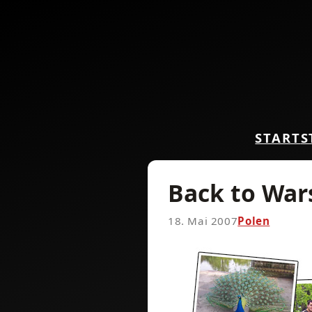
START
S
Back to War
18. Mai 2007
Polen