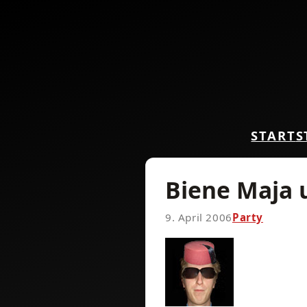
START
S
Biene Maja 
9. April 2006
Party