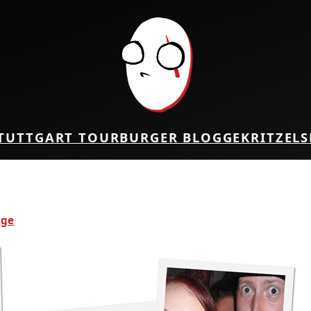
TUTTGART TOUR
BURGER BLOG
GEKRITZEL
S
age