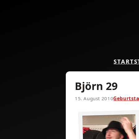
START
S
Björn 29
15. August 2010
Geburtst