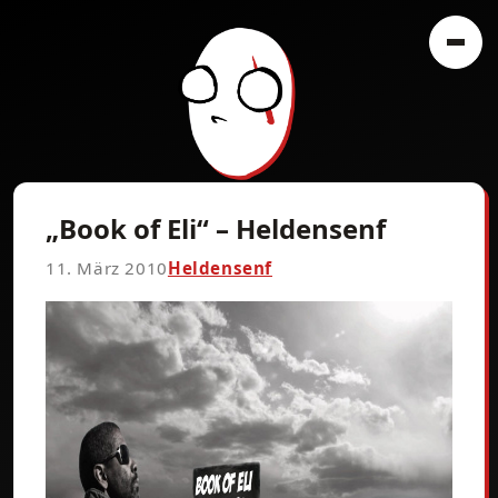
„Book of Eli“ – Heldensenf
11. März 2010
Heldensenf