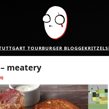
TUTTGART TOUR
BURGER BLOG
GEKRITZEL
S
 – meatery
og