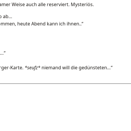
mer Weise auch alle reserviert. Mysteriös.
so ab…
ommen, heute Abend kann ich ihnen..“
n…“
rger-Karte.
*seufz*
niemand will die gedünsteten…“