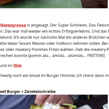
-Neeeegraaaa
is angesagt. Der Super-Schinken. Das Fleisc
fen. Das war mal wieder ein echtes Erfolgserlebnis. Und das
 Rekord. Ich würde nur nächstes Mal ein anderes Brötchen
hätte lieber Sesam Weizen oder Vollkorn nehmen sollen. 
es oder meatery Pommes Frites wählen. Hab die meater
sprechen konnte [pomm alü… amülü… alümülü… FRITTEN!]
und im
Web
chwelg noch ein bissel im Burger Himmel, ich check dann 
ef Burger + Zwiebelschreibe