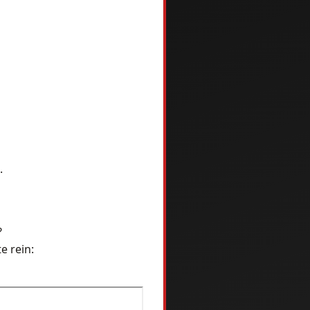
.
?
e rein: