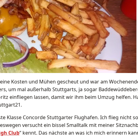
keine Kosten und Mühen gescheut und war am Wochenende
s, um mal außerhalb Stuttgarts, ja sogar Baddewüddebergs
ritz einfliegen lassen, damit wir ihm beim Umzug helfen. H
uttgart21.
ste Klasse Concorde Stuttgarter Flughafen. Ich flieg nicht s
swegen versucht ein bissel Smalltalk mit meiner Sitznachb
igh Club
“ kennt. Das nächste an was ich mich erinnern kann