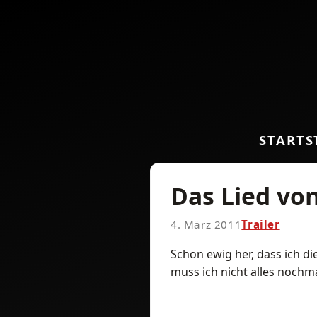
START
S
Das Lied von
4. März 2011
Trailer
Schon ewig her, dass ich d
muss ich nicht alles nochma