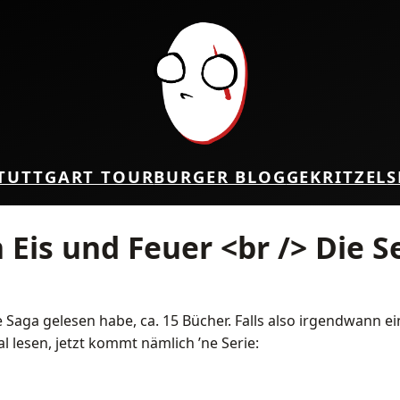
TUTTGART TOUR
BURGER BLOG
GEKRITZEL
S
 Eis und Feuer <br /> Die S
ie Saga gelesen habe, ca. 15 Bücher. Falls also irgendwann
l lesen, jetzt kommt nämlich ’ne Serie: