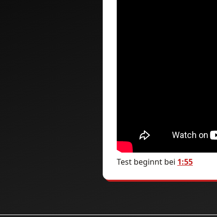
Test beginnt bei
1:55