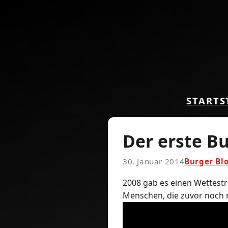
START
S
Der erste B
30. Januar 2014
Burger Bl
2008 gab es einen Wettest
Menschen, die zuvor noch 