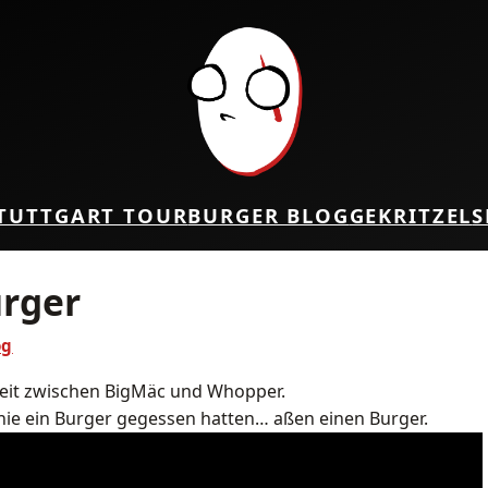
TUTTGART TOUR
BURGER BLOG
GEKRITZEL
S
urger
og
reit zwischen BigMäc und Whopper.
nie ein Burger gegessen hatten… aßen einen Burger.