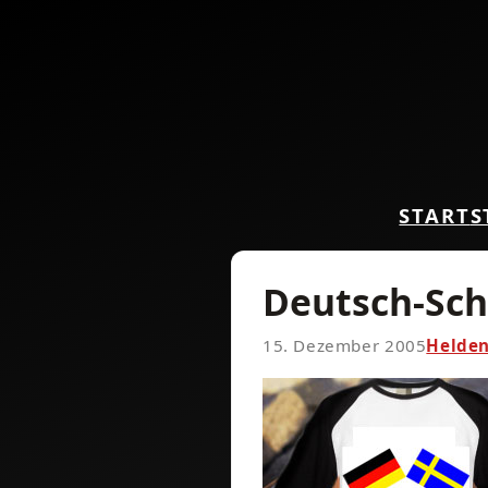
START
S
Deutsch-Sch
15. Dezember 2005
Helde