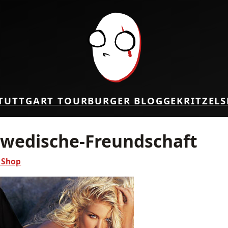
TUTTGART TOUR
BURGER BLOG
GEKRITZEL
S
wedische-Freundschaft
nShop