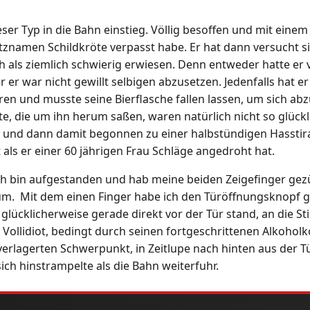
ieser Typ in die Bahn einstieg. Völlig besoffen und mit einem
itznamen Schildkröte verpasst habe. Er hat dann versucht si
ch als ziemlich schwierig erwiesen. Denn entweder hatte er
 er war nicht gewillt selbigen abzusetzen. Jedenfalls hat er
ren und musste seine Bierflasche fallen lassen, um sich abz
te, die um ihn herum saßen, waren natürlich nicht so glückli
t und dann damit begonnen zu einer halbstündigen Hasstir
 als er einer 60 jährigen Frau Schläge angedroht hat.
Ich bin aufgestanden und hab meine beiden Zeigefinger gezü
m. Mit dem einen Finger habe ich den Türöffnungsknopf 
glücklicherweise gerade direkt vor der Tür stand, an die St
er Vollidiot, bedingt durch seinen fortgeschrittenen Alkoh
erlagerten Schwerpunkt, in Zeitlupe nach hinten aus der 
 sich hinstrampelte als die Bahn weiterfuhr.