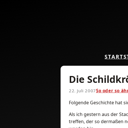
START
S
Die Schildkr
22. Juli 2007
So oder so äh
Folgende Geschichte hat sic
Als ich gestern aus der St
treffen, der so dermaßen n