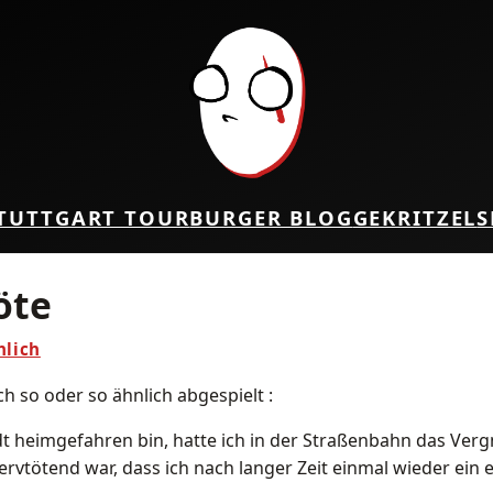
TUTTGART TOUR
BURGER BLOG
GEKRITZEL
S
öte
nlich
h so oder so ähnlich abgespielt :
adt heimgefahren bin, hatte ich in der Straßenbahn das Ve
ervtötend war, dass ich nach langer Zeit einmal wieder ein 