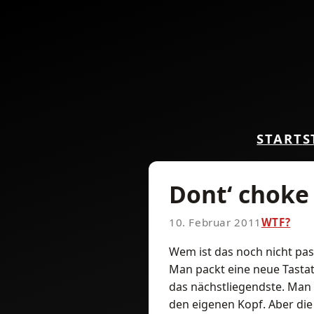
START
S
Dont‘ choke
10. Februar 2011
WTF?
Wem ist das noch nicht pas
Man packt eine neue Tastat
das nächstliegendste. Man z
den eigenen Kopf. Aber di