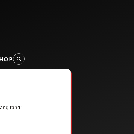
HOP
gang fand: