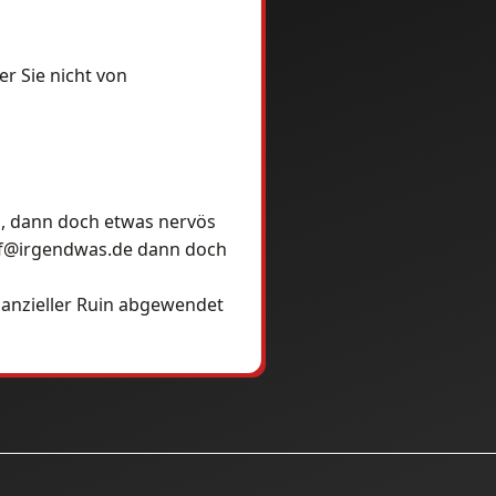
er Sie nicht von
nd, dann doch etwas nervös
fef@irgendwas.de dann doch
nanzieller Ruin abgewendet