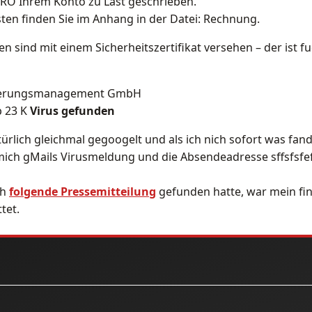
RO Ihrem Konto zu Last geschrieben.
sten finden Sie im Anhang in der Datei: Rechnung.
 sind mit einem Sicherheitszertifikat versehen – der ist fu
derungsmanagement GmbH
p 23 K
Virus gefunden
ürlich gleichmal gegoogelt und als ich nich sofort was fa
 mich gMails Virusmeldung und die Absendeadresse sffsfs
ch
folgende Pressemitteilung
gefunden hatte, war mein fi
tet.