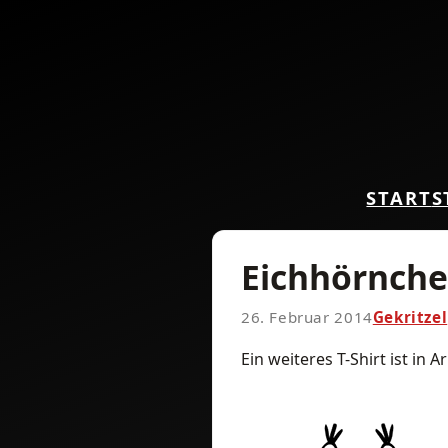
START
S
Eichhörnche
26. Februar 2014
Gekritzel
Ein weiteres T-Shirt ist in A