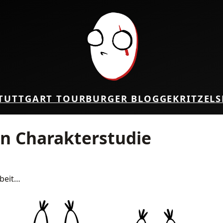
TUTTGART TOUR
BURGER BLOG
GEKRITZEL
S
n Charakterstudie
rbeit…