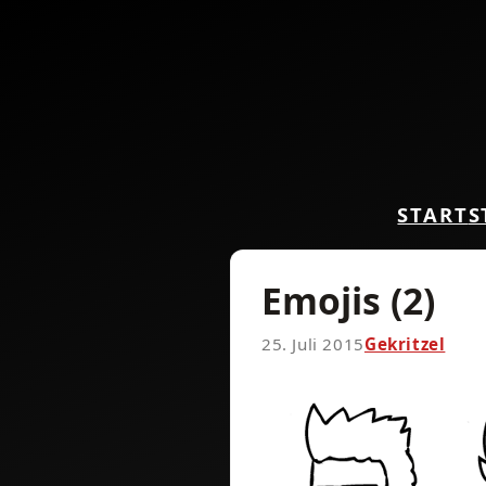
START
S
Emojis (2)
25. Juli 2015
Gekritzel