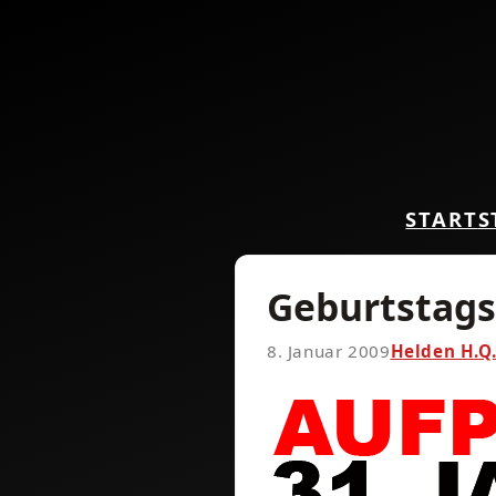
START
S
Geburtstag
8. Januar 2009
Helden H.Q