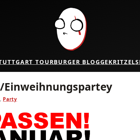
TUTTGART TOUR
BURGER BLOG
GEKRITZEL
S
s/Einweihnungspartey
.
,
Party