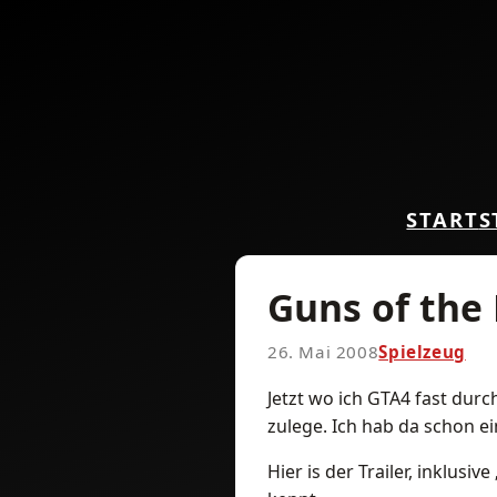
START
S
Guns of the 
26. Mai 2008
Spielzeug
Jetzt wo ich GTA4 fast dur
zulege. Ich hab da schon 
Hier is der Trailer, inklus