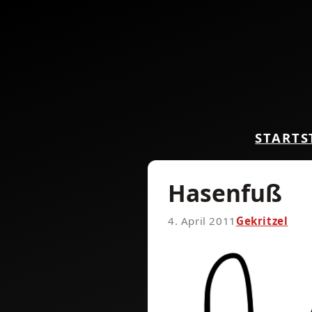
START
S
Hasenfuß
4. April 2011
Gekritzel