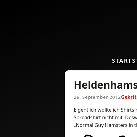
START
S
Heldenhams
28. September 2012
Gekrit
Eigentlich wollte ich Shir
Spreadshirt nicht mit. Des
„Normal Guy Hamsters in the