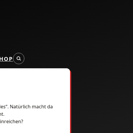
HOP
les“. Natürlich macht da
t.
einreichen?