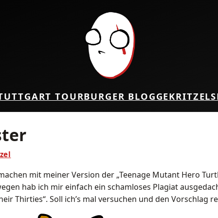
TUTTGART TOUR
BURGER BLOG
GEKRITZEL
S
ter
zel
ts machen mit meiner Version der „Teenage Mutant Hero Turt
wegen hab ich mir einfach ein schamloses Plagiat ausgedach
ir Thirties“. Soll ich’s mal versuchen und den Vorschlag r