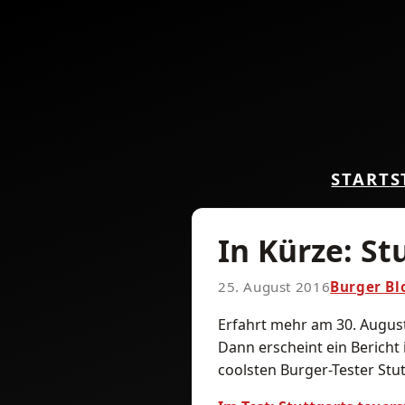
START
S
In Kürze: St
25. August 2016
Burger Bl
Erfahrt mehr am 30. Augus
Dann erscheint ein Bericht 
coolsten Burger-Tester Stut