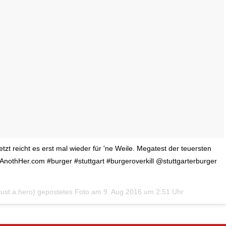
tzt reicht es erst mal wieder für 'ne Weile. Megatest der teuersten
stAnothHer.com #burger #stuttgart #burgeroverkill @stuttgarterburger
just.a.hero) gepostetes Foto am
9. Aug 2016 um 2:51 Uhr