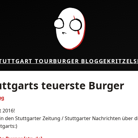
TUTTGART TOUR
BURGER BLOG
GEKRITZEL
S
uttgarts teuerste Burger
og
t 2016!
in den Stuttgarter Zeitung / Stuttgarter Nachrichten über d
tgarts:)