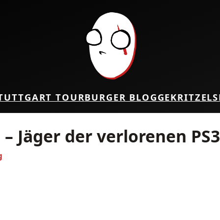
TUTTGART TOUR
BURGER BLOG
GEKRITZEL
S
 – Jäger der verlorenen PS3
g