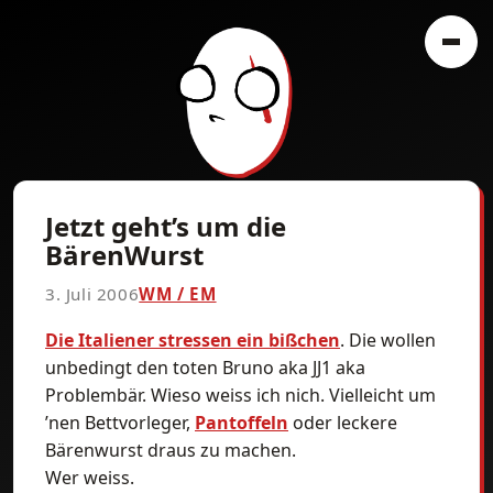
Jetzt geht’s um die
BärenWurst
3. Juli 2006
WM / EM
Die Italiener stressen ein bißchen
. Die wollen
unbedingt den toten Bruno aka JJ1 aka
Problembär. Wieso weiss ich nich. Vielleicht um
’nen Bettvorleger,
Pantoffeln
oder leckere
Bärenwurst draus zu machen.
Wer weiss.