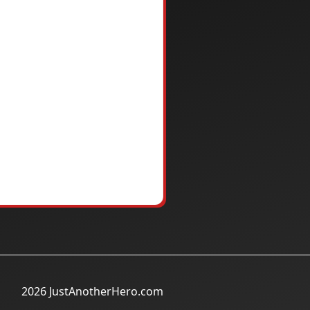
2026 JustAnotherHero.com