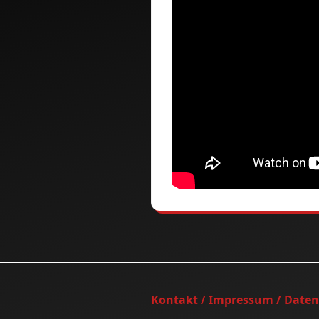
Kontakt / Impressum / Date