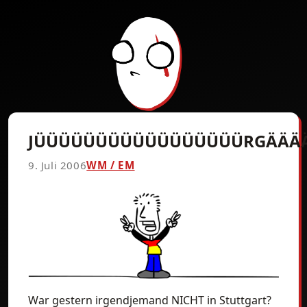
JÜÜÜÜÜÜÜÜÜÜÜÜÜÜÜÜÜRGÄÄÄÄ
9. Juli 2006
WM / EM
War gestern irgendjemand NICHT in Stuttgart?