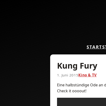
START
S
Kung Fury
1. Juni 2015
Kino & TV
Eine halbstündige Ode an d
Check it oooout!