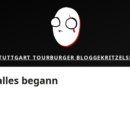
TUTTGART TOUR
BURGER BLOG
GEKRITZEL
S
alles begann