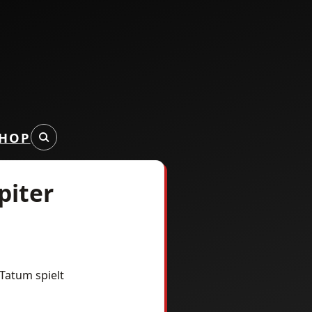
HOP
piter
Tatum spielt