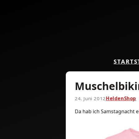
START
S
Muschelbiki
24. Juni 2012
HeldenShop
Da hab ich Samstagnacht ec