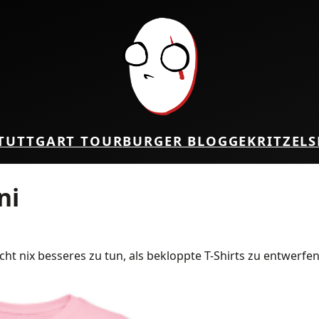
TUTTGART TOUR
BURGER BLOG
GEKRITZEL
S
ni
ht nix besseres zu tun, als bekloppte T-Shirts zu entwerf