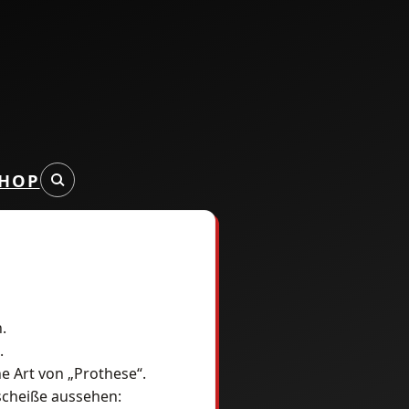
HOP
.
.
ne Art von „Prothese“.
scheiße aussehen: