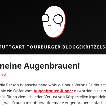
TUTTGART TOUR
BURGER BLOG
GEKRITZEL
S
meine Augenbrauen!
 TV
die Person is, anscheinend wohl die neue Verona Feldbusch
 sie ein Opfer vom
Augenbrauen-Ripper
geworden zu sein
ile für so ziemlich jeden Verlust von Körperteilen irgendei
hl, weil Frauen mit ohne/aufgemalte Augenbrauen einfach 