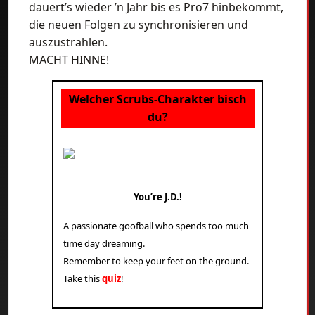
dauert’s wieder ’n Jahr bis es Pro7 hinbekommt,
die neuen Folgen zu synchronisieren und
auszustrahlen.
MACHT HINNE!
Welcher Scrubs-Charakter bisch
du?
You’re J.D.!
A passionate goofball who spends too much
time day dreaming.
Remember to keep your feet on the ground.
Take this
quiz
!