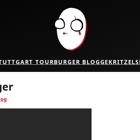
TUTTGART TOUR
BURGER BLOG
GEKRITZEL
S
ger
log