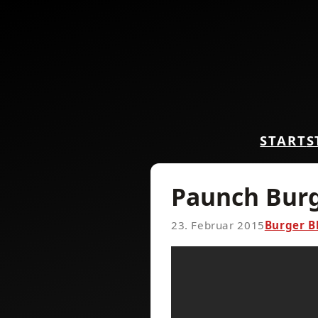
START
S
Paunch Bur
23. Februar 2015
Burger B