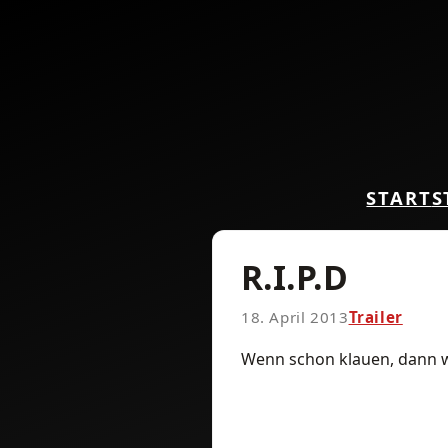
START
S
R.I.P.D
18. April 2013
Trailer
Wenn schon klauen, dann we