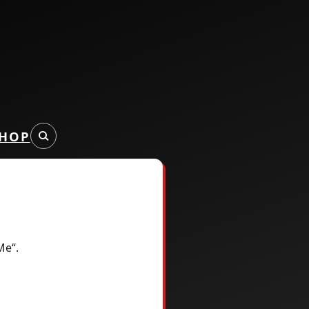
HOP
Me“.