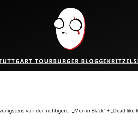
TUTTGART TOUR
BURGER BLOG
GEKRITZEL
S
nigstens von den richtigen… „Men in Black“ + „Dead like 