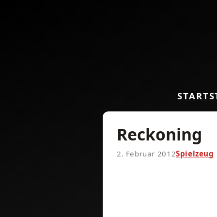
START
S
Reckoning
2. Februar 2012
Spielzeug