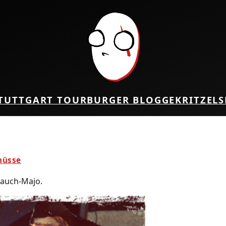
TUTTGART TOUR
BURGER BLOG
GEKRITZEL
S
hüsse
lauch-Majo.