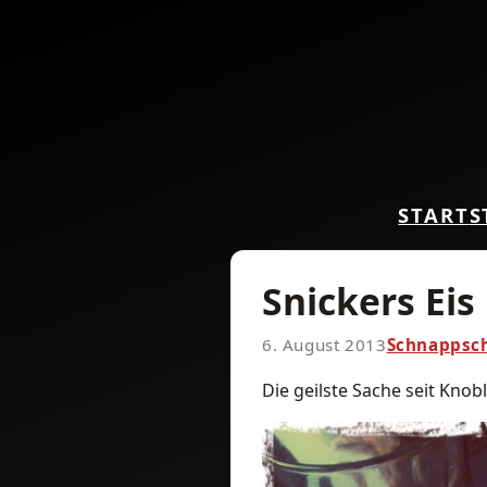
START
S
Snickers Eis
6. August 2013
Schnappsc
Die geilste Sache seit Knob