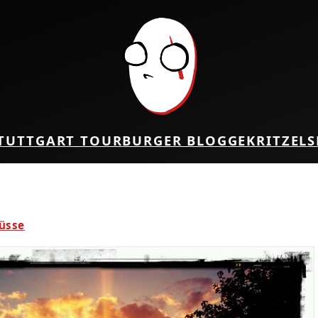
TUTTGART TOUR
BURGER BLOG
GEKRITZEL
S
üsse