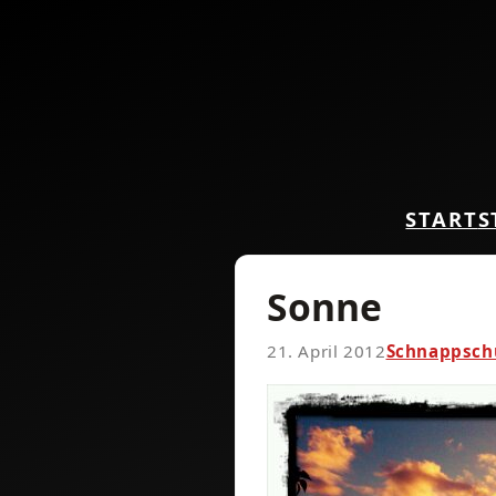
START
S
Sonne
21. April 2012
Schnappsch