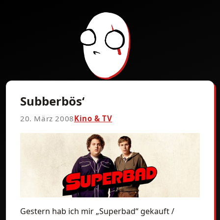
Subberbös‘
20. März 2008
Kino & TV
Gestern hab ich mir „Superbad“ gekauft /