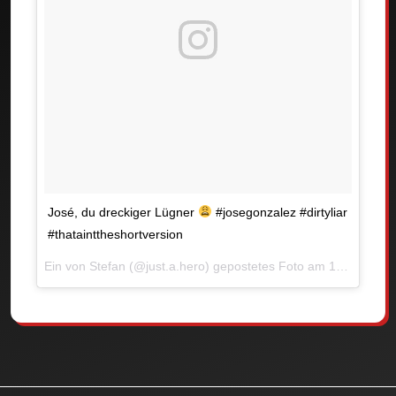
José, du dreckiger Lügner
#josegonzalez #dirtyliar
#thatainttheshortversion
Ein von Stefan (@just.a.hero) gepostetes Foto am
16. Nov 2016 um 0:48 Uhr