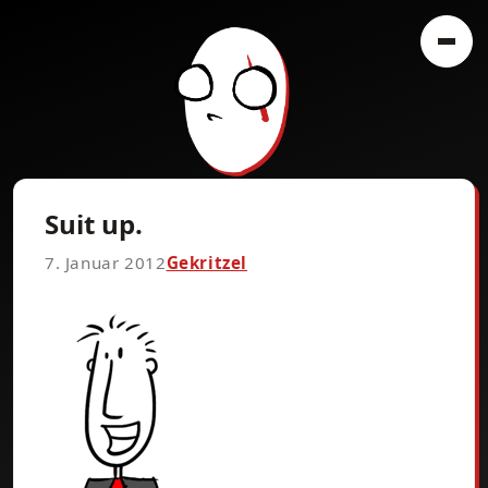
Suit up.
7. Januar 2012
Gekritzel