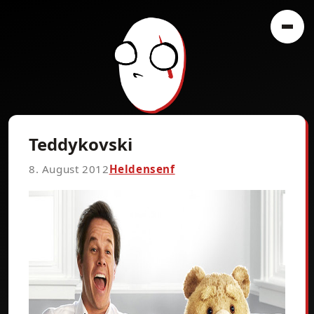
Teddykovski
8. August 2012
Heldensenf