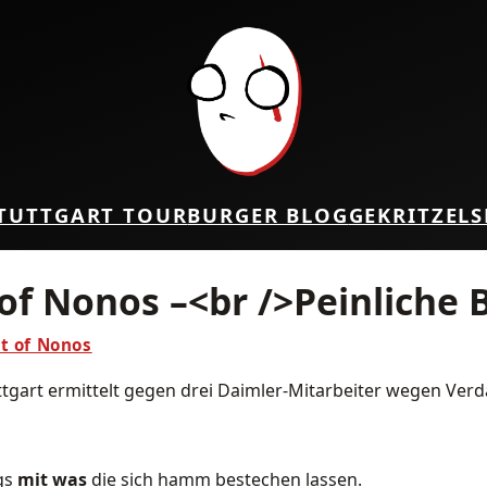
TUTTGART TOUR
BURGER BLOG
GEKRITZEL
S
 of Nonos –<br />Peinliche
st of Nonos
ttgart ermittelt gegen drei Daimler-Mitarbeiter wegen Ver
ngs
mit was
die sich hamm bestechen lassen.