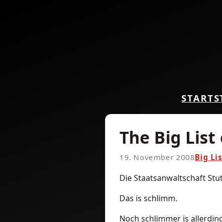
START
S
The Big List
19. November 2008
Big Li
Die Staatsanwaltschaft Stu
Das is schlimm.
Noch schlimmer is allerdi