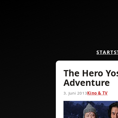
START
S
The Hero Yo
Adventure
3. Juni 2013
Kino & TV