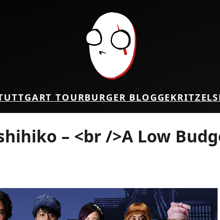
TUTTGART TOUR
BURGER BLOG
GEKRITZEL
S
shihiko – <br />A Low Budg