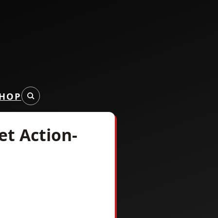
HOP
et Action-