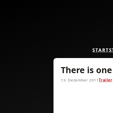
START
S
There is on
13. Dezember 2011
Trailer