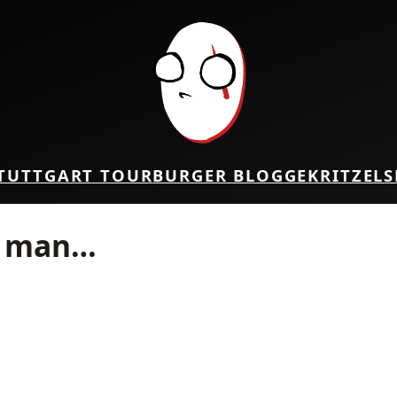
TUTTGART TOUR
BURGER BLOG
GEKRITZEL
S
e man…